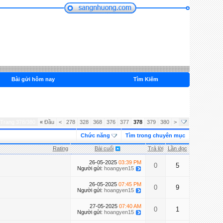
Bài gửi hôm nay
Tìm Kiếm
Trang 378/380
«
Đầu
<
278
328
368
376
377
378
379
380
>
Chức năng
Tìm trong chuyên mục
Rating
Bài cuối
Trả lời
Lần đọc
26-05-2025
03:39 PM
0
5
Người gửi:
hoangyen15
26-05-2025
07:45 PM
0
9
Người gửi:
hoangyen15
27-05-2025
07:40 AM
0
1
Người gửi:
hoangyen15