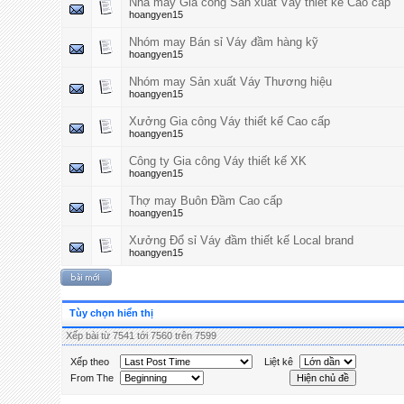
Nhà máy Gia công Sản xuất Váy thiết kế Cao cấp
hoangyen15
Nhóm may Bán sỉ Váy đầm hàng kỹ
hoangyen15
Nhóm may Sản xuất Váy Thương hiệu
hoangyen15
Xưởng Gia công Váy thiết kế Cao cấp
hoangyen15
Công ty Gia công Váy thiết kế XK
hoangyen15
Thợ may Buôn Đầm Cao cấp
hoangyen15
Xưởng Đổ sỉ Váy đầm thiết kế Local brand
hoangyen15
Tùy chọn hiển thị
Xếp bài từ 7541 tới 7560 trên 7599
Xếp theo
Liệt kê
From The