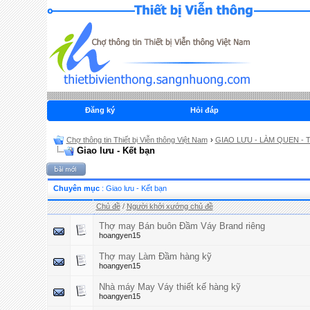
Đăng ký
Hỏi đáp
Chợ thông tin Thiết bị Viễn thông Việt Nam
›
GIAO LƯU - LÀM QUEN - 
Giao lưu - Kết bạn
Chuyên mục
: Giao lưu - Kết bạn
Chủ đề
/
Người khởi xướng chủ đề
Thợ may Bán buôn Đầm Váy Brand riêng
hoangyen15
Thợ may Làm Đầm hàng kỹ
hoangyen15
Nhà máy May Váy thiết kế hàng kỹ
hoangyen15