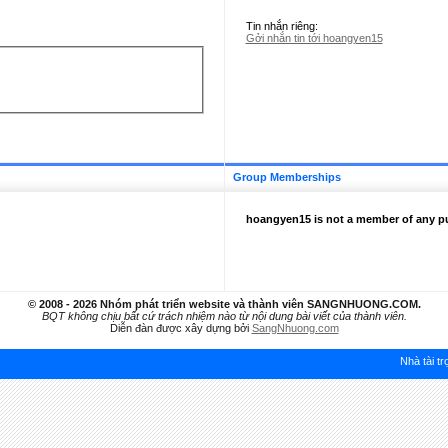
Tin nhắn riêng:
Gởi nhắn tin tới hoangyen15
Group Memberships
hoangyen15 is not a member of any p
© 2008 - 2026 Nhóm phát triển website và thành viên SANGNHUONG.COM.
BQT không chịu bất cứ trách nhiệm nào từ nội dung bài viết của thành viên.
Diễn đàn được xây dựng bởi
SangNhuong.com
Nhà tài tr