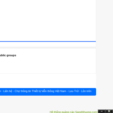
ublic groups
ợ
-
Liên hệ
-
Chợ thông tin Thiết bị Viễn thông Việt Nam
-
Lưu Trữ
-
Lên trên
Hệ thống quảng cáo SangNhuong.com;