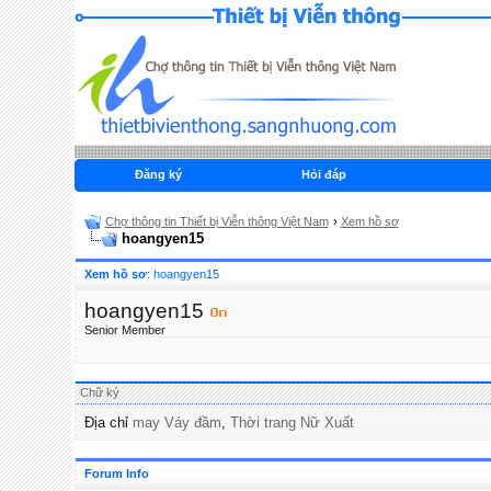
Đăng ký
Hỏi đáp
Chợ thông tin Thiết bị Viễn thông Việt Nam
›
Xem hồ sơ
hoangyen15
Xem hồ sơ
: hoangyen15
hoangyen15
Senior Member
Chữ ký
Địa chỉ
may Váy đầm
,
Thời trang Nữ Xuất
Forum Info