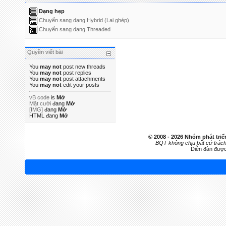
Dạng hẹp
Chuyển sang dạng Hybrid (Lai ghép)
Chuyển sang dạng Threaded
Quyền viết bài
You
may not
post new threads
You
may not
post replies
You
may not
post attachments
You
may not
edit your posts
vB code
is
Mở
Mặt cười
đang
Mở
[IMG]
đang
Mở
HTML đang
Mở
© 2008 - 2026 Nhóm phát tr
BQT không chịu bất cứ trách 
Diễn đàn đượ