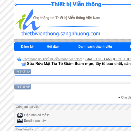
Đăng ký
Hỏi đáp
Danh sách thành viên
Chợ thông tin Thiết bị Viễn thông Việt Nam
›
GIAO LƯU - LÀM QUEN - THƯ
Sữa Rửa Mặt Tía Tô Giảm thâm mụn, tẩy tế bào chết, sán
«
Chủ đề
Công cụ bài viết
Hiện bản có thể in
Email trang này
Kiểu hiển thị