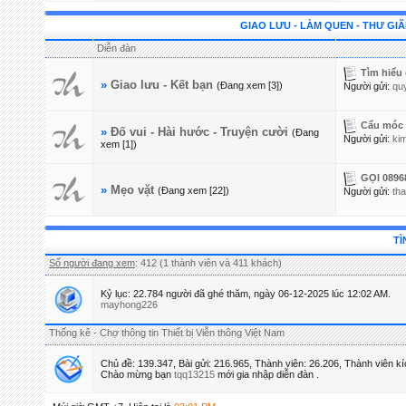
GIAO LƯU - LÀM QUEN - THƯ GI
Diễn đàn
Tìm hiểu 
»
Giao lưu - Kết bạn
(Đang xem [3])
Người gửi:
qu
Cẩu móc 
»
Đố vui - Hài hước - Truyện cười
(Đang
Người gửi:
ki
xem [1])
GỌI 0896
»
Mẹo vặt
(Đang xem [22])
Người gửi:
th
TÌ
Số người đang xem
: 412 (1 thành viên và 411 khách)
Kỷ lục: 22.784 người đã ghé thăm, ngày 06-12-2025 lúc 12:02 AM.
mayhong226
Thống kê - Chợ thông tin Thiết bị Viễn thông Việt Nam
Chủ đề: 139.347, Bài gửi: 216.965, Thành viên: 26.206,
Thành viên kí
Chào mừng bạn
tqq13215
mới gia nhập diễn đàn .