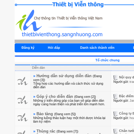
Đăng ký
Hỏi đáp
Danh sách thành viên
Tổ chức chung
Diễn đàn
»
Hướng dẫn sử dụng diễn đàn
(Đang
Nội quy d
xem [3])
Người gửi:
tra
Tổng hợp các hướng dẫn và cách thức sử dụng
diễn đàn
Đặc điểm 
»
Góp ý cho diễn đàn
(Đang xem [2])
Những ý kiến đóng góp của bạn sẽ giúp diễn đàn
Người gửi:
Ja
ngày càng hoàn thiện và phát triển lớn mạnh hơn.
Công ty B
»
Bảo tàng
(Đang xem [5])
Những luồng thảo luận hay một thời được khóa lại
Người gửi:
ho
làm kỷ niệm
Chân tướ
»
Thùng rác
(Đang xem [7])