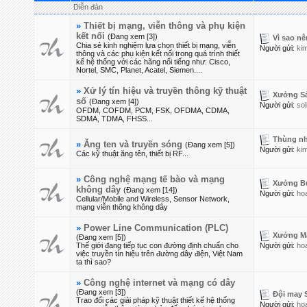
Diễn đàn
»
Thiết bị mạng, viễn thông và phụ kiện
kết nối
(Đang xem [3])
Vì sao nê
Chia sẻ kinh nghiệm lựa chọn thiết bị mạng, viễn
Người gửi:
ki
thông và các phụ kiện kết nối trong quá trình thiết
kế hệ thống với các hãng nổi tiếng như: Cisco,
Nortel, SMC, Planet, Acatel, Siemen....
»
Xử lý tín hiệu và truyền thông kỹ thuật
Xưởng Sản
số
(Đang xem [4])
Người gửi:
so
OFDM, COFDM, PCM, FSK, OFDMA, CDMA,
SDMA, TDMA, FHSS...
Thùng nh
»
Ăng ten và truyền sóng
(Đang xem [5])
Người gửi:
ki
Các kỹ thuật ăng tên, thiết bị RF...
»
Công nghệ mạng tế bào và mạng
Xưởng Buô
không dây
(Đang xem [14])
Người gửi:
ho
Cellular/Mobile and Wireless, Sensor Network,
mạng viễn thông không dây
»
Power Line Communication (PLC)
Xưởng Ma
(Đang xem [5])
Thế giới đang tiếp tục con đường định chuẩn cho
Người gửi:
ho
việc truyền tín hiệu trên đường dây điện, Việt Nam
ta thì sao?
»
Công nghệ internet và mạng có dây
(Đang xem [3])
Đội may S
Trao đổi các giải pháp kỹ thuật thiết kế hệ thống
Người gửi:
ho