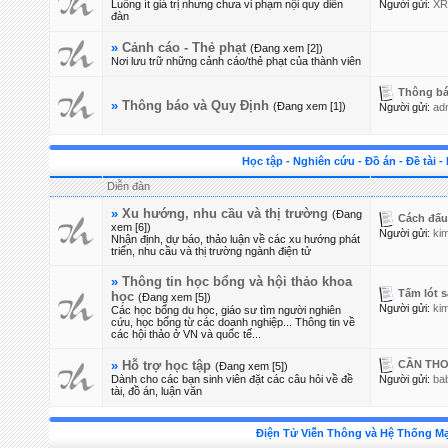
Luồng ít giá trị nhưng chưa vi phạm nội quy diễn
Người gửi:
XR
đàn
»
Cảnh cáo - Thẻ phạt
(Đang xem [2])
Nơi lưu trữ những cảnh cáo/thẻ phạt của thành viên
Thông báo
»
Thông báo và Quy Định
(Đang xem [1])
Người gửi:
ad
Học tập - Nghiên cứu - Đồ án - Đề tài -
Diễn đàn
»
Xu hướng, nhu cầu và thị trường
(Đang
Cách đấu 
xem [6])
Người gửi:
ki
Nhận định, dự báo, thảo luận về các xu hướng phát
triển, nhu cầu và thị trường ngành điện tử
»
Thông tin học bổng và hội thảo khoa
Tấm lót s
học
(Đang xem [5])
Người gửi:
ki
Các học bổng du học, giáo sư tìm người nghiên
cứu, học bổng từ các doanh nghiệp... Thông tin về
các hội thảo ở VN và quốc tế...
CẦN THƠ 
»
Hỗ trợ học tập
(Đang xem [5])
Dành cho các bạn sinh viên đặt các câu hỏi về đề
Người gửi:
ba
tài, đồ án, luận văn
Điện Tử Viễn Thông và Hệ Thống M