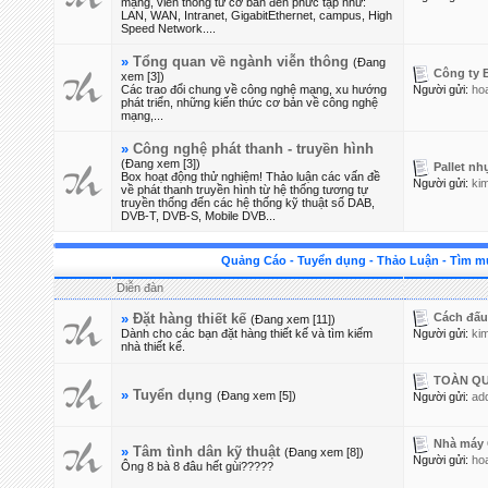
mạng, viễn thông từ cơ bản đến phức tạp như:
LAN, WAN, Intranet, GigabitEthernet, campus, High
Speed Network....
»
Tổng quan về ngành viễn thông
(Đang
Công ty 
xem [3])
Các trao đổi chung về công nghệ mạng, xu hướng
Người gửi:
ho
phát triển, những kiến thức cơ bản về công nghệ
mạng,...
»
Công nghệ phát thanh - truyền hình
(Đang xem [3])
Pallet nh
Box hoạt động thử nghiệm! Thảo luận các vấn đề
Người gửi:
ki
về phát thanh truyền hình từ hệ thống tương tự
truyền thống đến các hệ thống kỹ thuật số DAB,
DVB-T, DVB-S, Mobile DVB...
Quảng Cáo - Tuyển dụng - Thảo Luận - Tìm mu
Diễn đàn
Cách đấu 
»
Đặt hàng thiết kế
(Đang xem [11])
Dành cho các bạn đặt hàng thiết kế và tìm kiếm
Người gửi:
ki
nhà thiết kế.
TOÀN QUỐ
»
Tuyển dụng
(Đang xem [5])
Người gửi:
ad
Nhà máy 
»
Tâm tình dân kỹ thuật
(Đang xem [8])
Người gửi:
ho
Ông 8 bà 8 đâu hết gùi?????