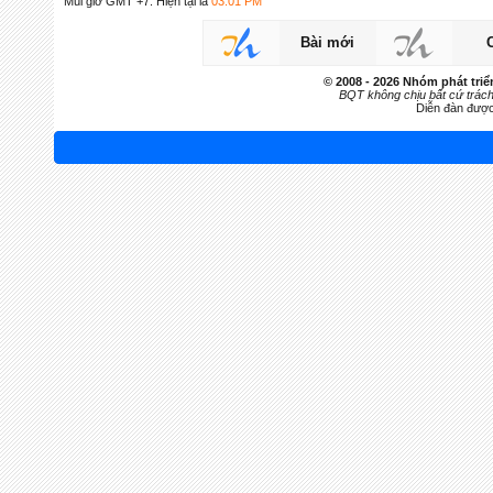
Múi giờ GMT +7. Hiện tại là
03:01 PM
Bài mới
© 2008 - 2026 Nhóm phát tr
BQT không chịu bất cứ trách 
Diễn đàn đượ